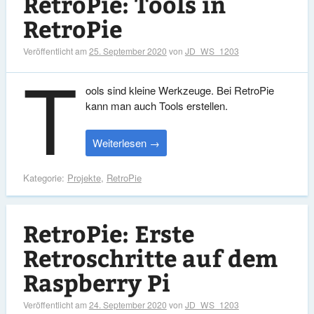
RetroPie: Tools in
RetroPie
Veröffentlicht am
25. September 2020
von
JD_WS_1203
T
ools sind kleine Werkzeuge. Bei RetroPie
kann man auch Tools erstellen.
Weiterlesen
→
Kategorie:
Projekte
,
RetroPie
RetroPie: Erste
Retroschritte auf dem
Raspberry Pi
Veröffentlicht am
24. September 2020
von
JD_WS_1203