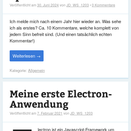
Veröffentlicht am
30. Juni 2024
von
JD_WS_1203
•
0 Kommentare
Ich melde mich nach einem Jahr hier wieder an. Was sehe
ich als erstes? Ca. 10 Kommentare, welche komplett von
jedem Sinn befreit sind. (Und einen tatsächlich echten
Kommentar!)
Weiterlesen
→
Kategorie:
Allgemein
Meine erste Electron-
Anwendung
Veröffentlicht am
7. Februar 2021
von
JD_WS_1203
lectron ist ein Javascript-Framework um