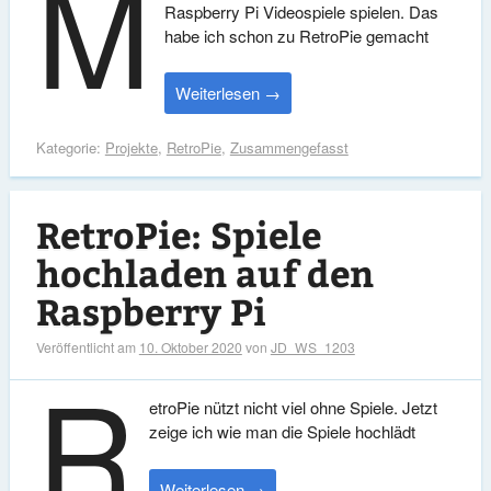
M
Raspberry Pi Videospiele spielen. Das
habe ich schon zu RetroPie gemacht
Weiterlesen
→
Kategorie:
Projekte
,
RetroPie
,
Zusammengefasst
RetroPie: Spiele
hochladen auf den
Raspberry Pi
Veröffentlicht am
10. Oktober 2020
von
JD_WS_1203
R
etroPie nützt nicht viel ohne Spiele. Jetzt
zeige ich wie man die Spiele hochlädt
Weiterlesen
→