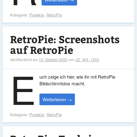
Kategorie:
Projekte
,
RetroPie
RetroPie: Screenshots
auf RetroPie
Veröffentlicht am
10. Oktober 2020
von
JD_WS_1203
E
uch zeige ich hier, wie ihr mit RetroPie
Bildschirmfotos macht.
Weiterlesen
→
Kategorie:
Projekte
,
RetroPie